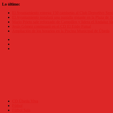
Saltar
Lo último:
al
El Ayuntamiento entrega 150 camisetas al Club Deportivo Se
contenido
El Ayuntamiento instalará una pantalla gigante en la Plaza de To
Mario Prieto sale reforzado de Campillos y lidera el Andaluz jú
Jesús Gómez continuará en el CD El Ejido Futsal
Ampliación de los horarios en la Piscina Municipal de Úbeda
CD Úbeda Viva
Fútbol
Fútbol Sala