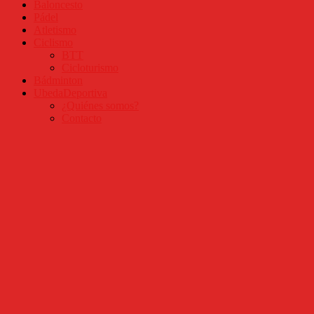
Baloncesto
Pádel
Atletismo
Ciclismo
BTT
Cicloturismo
Bádminton
UbedaDeportiva
¿Quiénes somos?
Contacto