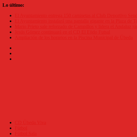
Saltar
Lo último:
al
El Ayuntamiento entrega 150 camisetas al Club Deportivo Se
contenido
El Ayuntamiento instalará una pantalla gigante en la Plaza de To
Mario Prieto sale reforzado de Campillos y lidera el Andaluz jú
Jesús Gómez continuará en el CD El Ejido Futsal
Ampliación de los horarios en la Piscina Municipal de Úbeda
CD Úbeda Viva
Fútbol
Fútbol Sala