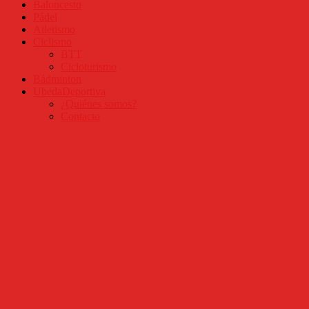
Baloncesto
Pádel
Atletismo
Ciclismo
BTT
Cicloturismo
Bádminton
UbedaDeportiva
¿Quiénes somos?
Contacto