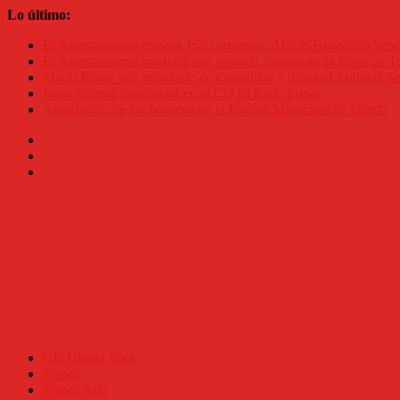
Saltar
Lo último:
al
El Ayuntamiento entrega 150 camisetas al Club Deportivo Se
contenido
El Ayuntamiento instalará una pantalla gigante en la Plaza de To
Mario Prieto sale reforzado de Campillos y lidera el Andaluz jú
Jesús Gómez continuará en el CD El Ejido Futsal
Ampliación de los horarios en la Piscina Municipal de Úbeda
CD Úbeda Viva
Fútbol
Fútbol Sala