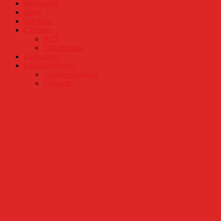
Baloncesto
Pádel
Atletismo
Ciclismo
BTT
Cicloturismo
Bádminton
UbedaDeportiva
¿Quiénes somos?
Contacto