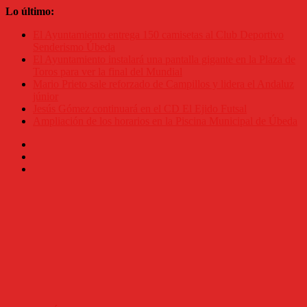
Saltar
Lo último:
al
El Ayuntamiento entrega 150 camisetas al Club Deportivo
contenido
Senderismo Úbeda
El Ayuntamiento instalará una pantalla gigante en la Plaza de
Toros para ver la final del Mundial
Mario Prieto sale reforzado de Campillos y lidera el Andaluz
júnior
Jesús Gómez continuará en el CD El Ejido Futsal
Ampliación de los horarios en la Piscina Municipal de Úbeda