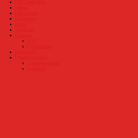
CD Úbeda Viva
Fútbol
Fútbol Sala
Baloncesto
Pádel
Atletismo
Ciclismo
BTT
Cicloturismo
Bádminton
UbedaDeportiva
¿Quiénes somos?
Contacto