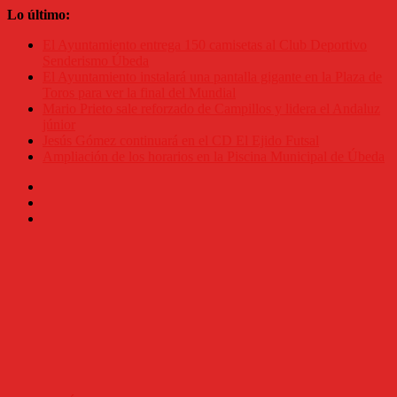
Saltar
Lo último:
al
El Ayuntamiento entrega 150 camisetas al Club Deportivo
contenido
Senderismo Úbeda
El Ayuntamiento instalará una pantalla gigante en la Plaza de
Toros para ver la final del Mundial
Mario Prieto sale reforzado de Campillos y lidera el Andaluz
júnior
Jesús Gómez continuará en el CD El Ejido Futsal
Ampliación de los horarios en la Piscina Municipal de Úbeda