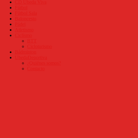
CD Úbeda Viva
Fútbol
Fútbol Sala
Baloncesto
Pádel
Atletismo
Ciclismo
BTT
Cicloturismo
Bádminton
UbedaDeportiva
¿Quiénes somos?
Contacto