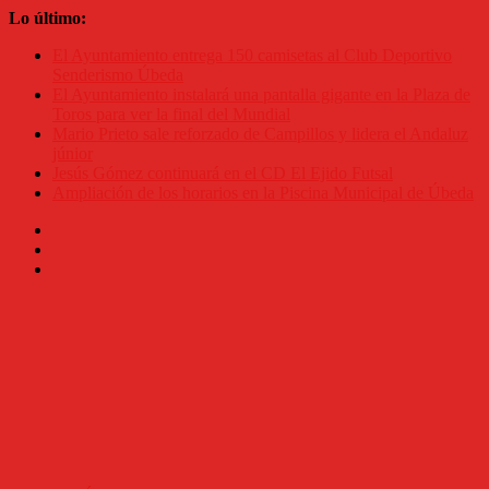
Saltar
Lo último:
al
El Ayuntamiento entrega 150 camisetas al Club Deportivo
contenido
Senderismo Úbeda
El Ayuntamiento instalará una pantalla gigante en la Plaza de
Toros para ver la final del Mundial
Mario Prieto sale reforzado de Campillos y lidera el Andaluz
júnior
Jesús Gómez continuará en el CD El Ejido Futsal
Ampliación de los horarios en la Piscina Municipal de Úbeda