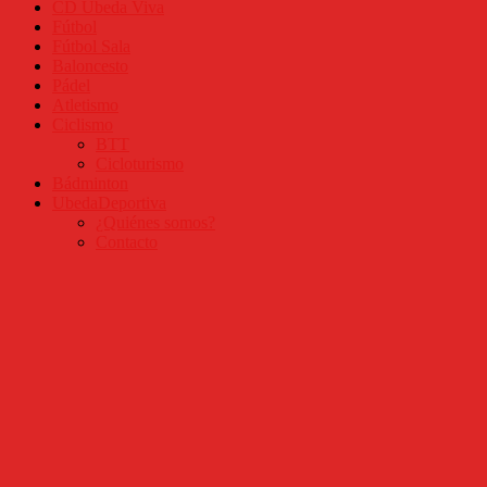
CD Úbeda Viva
Fútbol
Fútbol Sala
Baloncesto
Pádel
Atletismo
Ciclismo
BTT
Cicloturismo
Bádminton
UbedaDeportiva
¿Quiénes somos?
Contacto