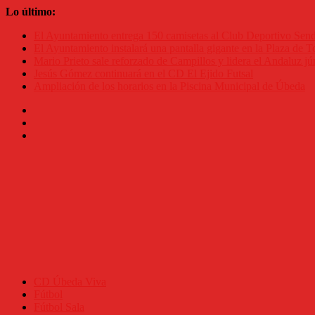
Saltar
Lo último:
al
El Ayuntamiento entrega 150 camisetas al Club Deportivo Se
contenido
El Ayuntamiento instalará una pantalla gigante en la Plaza de To
Mario Prieto sale reforzado de Campillos y lidera el Andaluz jú
Jesús Gómez continuará en el CD El Ejido Futsal
Ampliación de los horarios en la Piscina Municipal de Úbeda
CD Úbeda Viva
Fútbol
Fútbol Sala