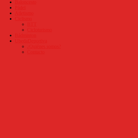
Baloncesto
Pádel
Atletismo
Ciclismo
BTT
Cicloturismo
Bádminton
UbedaDeportiva
¿Quiénes somos?
Contacto