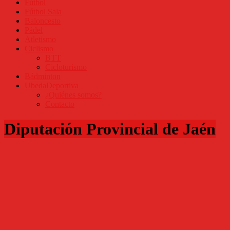
Fútbol
Fútbol Sala
Baloncesto
Pádel
Atletismo
Ciclismo
BTT
Cicloturismo
Bádminton
UbedaDeportiva
¿Quiénes somos?
Contacto
Diputación Provincial de Jaén