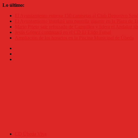
Saltar
Lo último:
al
El Ayuntamiento entrega 150 camisetas al Club Deportivo Se
contenido
El Ayuntamiento instalará una pantalla gigante en la Plaza de To
Mario Prieto sale reforzado de Campillos y lidera el Andaluz jú
Jesús Gómez continuará en el CD El Ejido Futsal
Ampliación de los horarios en la Piscina Municipal de Úbeda
CD Úbeda Viva