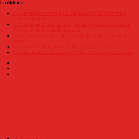
Saltar
Lo último:
al
El Ayuntamiento entrega 150 camisetas al Club Deportivo
contenido
Senderismo Úbeda
El Ayuntamiento instalará una pantalla gigante en la Plaza de
Toros para ver la final del Mundial
Mario Prieto sale reforzado de Campillos y lidera el Andaluz
júnior
Jesús Gómez continuará en el CD El Ejido Futsal
Ampliación de los horarios en la Piscina Municipal de Úbeda
CD Úbeda Viva