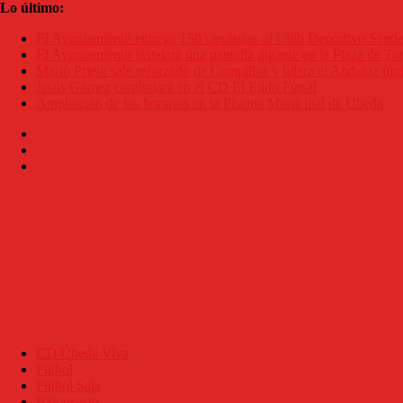
Saltar
Lo último:
al
El Ayuntamiento entrega 150 camisetas al Club Deportivo Sen
contenido
El Ayuntamiento instalará una pantalla gigante en la Plaza de Tor
Mario Prieto sale reforzado de Campillos y lidera el Andaluz jún
Jesús Gómez continuará en el CD El Ejido Futsal
Ampliación de los horarios en la Piscina Municipal de Úbeda
CD Úbeda Viva
Fútbol
Fútbol Sala
Baloncesto