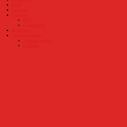
Pádel
Atletismo
Ciclismo
BTT
Cicloturismo
Bádminton
UbedaDeportiva
¿Quiénes somos?
Contacto