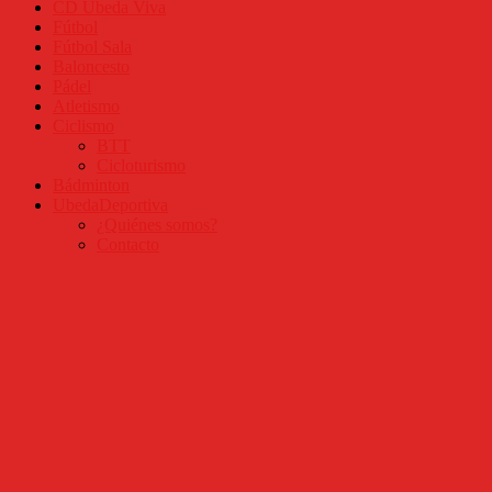
CD Úbeda Viva
Fútbol
Fútbol Sala
Baloncesto
Pádel
Atletismo
Ciclismo
BTT
Cicloturismo
Bádminton
UbedaDeportiva
¿Quiénes somos?
Contacto