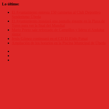
Saltar
Lo último:
al
El Ayuntamiento entrega 150 camisetas al Club Deportivo
contenido
Senderismo Úbeda
El Ayuntamiento instalará una pantalla gigante en la Plaza de
Toros para ver la final del Mundial
Mario Prieto sale reforzado de Campillos y lidera el Andaluz
júnior
Jesús Gómez continuará en el CD El Ejido Futsal
Ampliación de los horarios en la Piscina Municipal de Úbeda