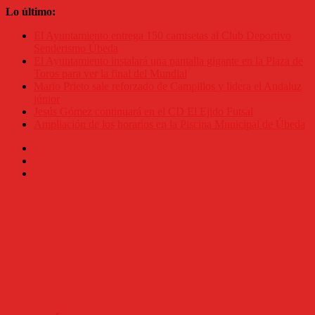
Saltar
Lo último:
al
El Ayuntamiento entrega 150 camisetas al Club Deportivo
contenido
Senderismo Úbeda
El Ayuntamiento instalará una pantalla gigante en la Plaza de
Toros para ver la final del Mundial
Mario Prieto sale reforzado de Campillos y lidera el Andaluz
júnior
Jesús Gómez continuará en el CD El Ejido Futsal
Ampliación de los horarios en la Piscina Municipal de Úbeda