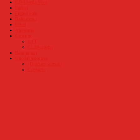
CD Úbeda Viva
Fútbol
Fútbol Sala
Baloncesto
Pádel
Atletismo
Ciclismo
BTT
Cicloturismo
Bádminton
UbedaDeportiva
¿Quiénes somos?
Contacto