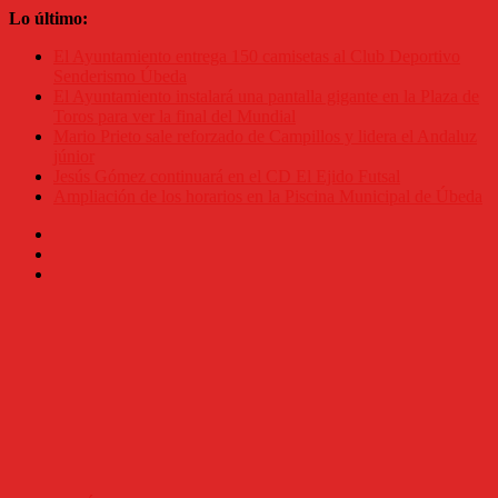
Saltar
Lo último:
al
El Ayuntamiento entrega 150 camisetas al Club Deportivo
contenido
Senderismo Úbeda
El Ayuntamiento instalará una pantalla gigante en la Plaza de
Toros para ver la final del Mundial
Mario Prieto sale reforzado de Campillos y lidera el Andaluz
júnior
Jesús Gómez continuará en el CD El Ejido Futsal
Ampliación de los horarios en la Piscina Municipal de Úbeda