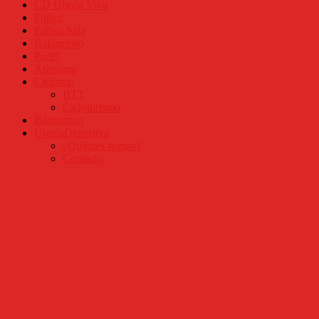
CD Úbeda Viva
Fútbol
Fútbol Sala
Baloncesto
Pádel
Atletismo
Ciclismo
BTT
Cicloturismo
Bádminton
UbedaDeportiva
¿Quiénes somos?
Contacto