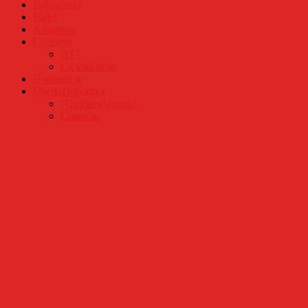
Baloncesto
Pádel
Atletismo
Ciclismo
BTT
Cicloturismo
Bádminton
UbedaDeportiva
¿Quiénes somos?
Contacto