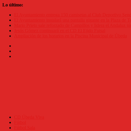
Saltar
Lo último:
al
El Ayuntamiento entrega 150 camisetas al Club Deportivo Se
contenido
El Ayuntamiento instalará una pantalla gigante en la Plaza de To
Mario Prieto sale reforzado de Campillos y lidera el Andaluz jú
Jesús Gómez continuará en el CD El Ejido Futsal
Ampliación de los horarios en la Piscina Municipal de Úbeda
CD Úbeda Viva
Fútbol
Fútbol Sala