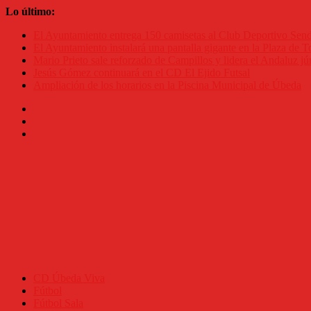
Saltar
Lo último:
al
El Ayuntamiento entrega 150 camisetas al Club Deportivo Se
contenido
El Ayuntamiento instalará una pantalla gigante en la Plaza de To
Mario Prieto sale reforzado de Campillos y lidera el Andaluz jú
Jesús Gómez continuará en el CD El Ejido Futsal
Ampliación de los horarios en la Piscina Municipal de Úbeda
CD Úbeda Viva
Fútbol
Fútbol Sala