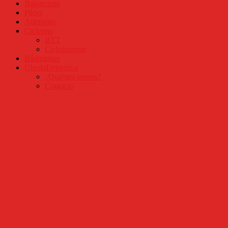
Baloncesto
Pádel
Atletismo
Ciclismo
BTT
Cicloturismo
Bádminton
UbedaDeportiva
¿Quiénes somos?
Contacto