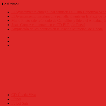
Saltar
Lo último:
al
El Ayuntamiento entrega 150 camisetas al Club Deportivo Se
contenido
El Ayuntamiento instalará una pantalla gigante en la Plaza de To
Mario Prieto sale reforzado de Campillos y lidera el Andaluz jú
Jesús Gómez continuará en el CD El Ejido Futsal
Ampliación de los horarios en la Piscina Municipal de Úbeda
CD Úbeda Viva
Fútbol
Fútbol Sala