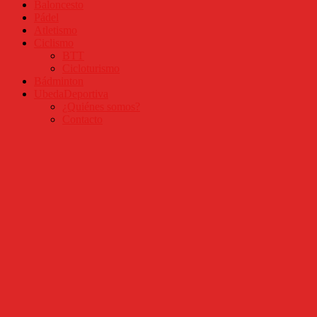
Baloncesto
Pádel
Atletismo
Ciclismo
BTT
Cicloturismo
Bádminton
UbedaDeportiva
¿Quiénes somos?
Contacto