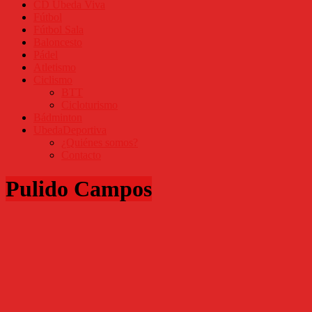
CD Úbeda Viva
Fútbol
Fútbol Sala
Baloncesto
Pádel
Atletismo
Ciclismo
BTT
Cicloturismo
Bádminton
UbedaDeportiva
¿Quiénes somos?
Contacto
Pulido Campos