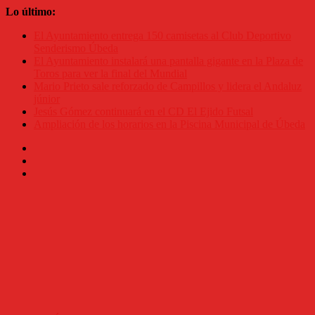
Saltar
Lo último:
al
El Ayuntamiento entrega 150 camisetas al Club Deportivo
contenido
Senderismo Úbeda
El Ayuntamiento instalará una pantalla gigante en la Plaza de
Toros para ver la final del Mundial
Mario Prieto sale reforzado de Campillos y lidera el Andaluz
júnior
Jesús Gómez continuará en el CD El Ejido Futsal
Ampliación de los horarios en la Piscina Municipal de Úbeda