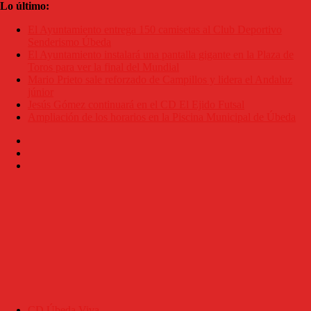
Saltar
Lo último:
al
El Ayuntamiento entrega 150 camisetas al Club Deportivo
contenido
Senderismo Úbeda
El Ayuntamiento instalará una pantalla gigante en la Plaza de
Toros para ver la final del Mundial
Mario Prieto sale reforzado de Campillos y lidera el Andaluz
júnior
Jesús Gómez continuará en el CD El Ejido Futsal
Ampliación de los horarios en la Piscina Municipal de Úbeda
CD Úbeda Viva