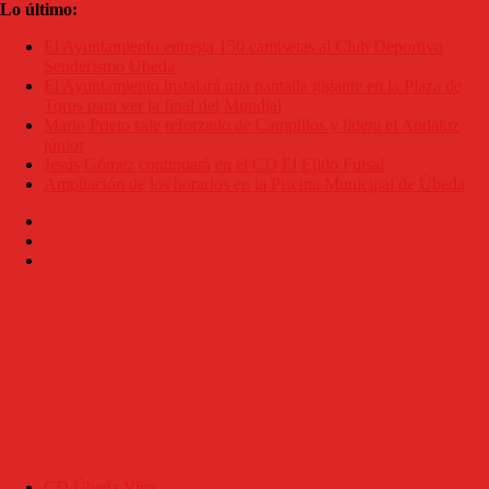
Saltar
Lo último:
al
El Ayuntamiento entrega 150 camisetas al Club Deportivo
contenido
Senderismo Úbeda
El Ayuntamiento instalará una pantalla gigante en la Plaza de
Toros para ver la final del Mundial
Mario Prieto sale reforzado de Campillos y lidera el Andaluz
júnior
Jesús Gómez continuará en el CD El Ejido Futsal
Ampliación de los horarios en la Piscina Municipal de Úbeda
CD Úbeda Viva