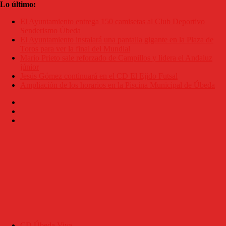
Saltar
Lo último:
al
El Ayuntamiento entrega 150 camisetas al Club Deportivo
contenido
Senderismo Úbeda
El Ayuntamiento instalará una pantalla gigante en la Plaza de
Toros para ver la final del Mundial
Mario Prieto sale reforzado de Campillos y lidera el Andaluz
júnior
Jesús Gómez continuará en el CD El Ejido Futsal
Ampliación de los horarios en la Piscina Municipal de Úbeda
CD Úbeda Viva