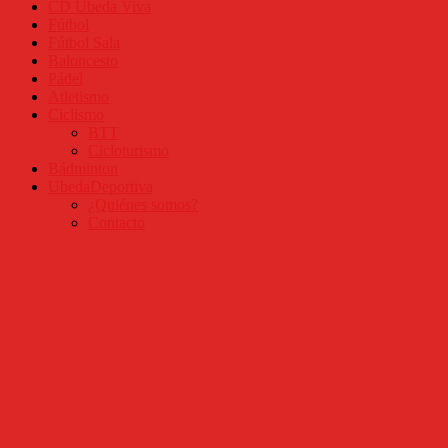
CD Úbeda Viva
Fútbol
Fútbol Sala
Baloncesto
Pádel
Atletismo
Ciclismo
BTT
Cicloturismo
Bádminton
UbedaDeportiva
¿Quiénes somos?
Contacto