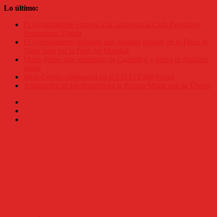
Saltar
Lo último:
al
El Ayuntamiento entrega 150 camisetas al Club Deportivo
contenido
Senderismo Úbeda
El Ayuntamiento instalará una pantalla gigante en la Plaza de
Toros para ver la final del Mundial
Mario Prieto sale reforzado de Campillos y lidera el Andaluz
júnior
Jesús Gómez continuará en el CD El Ejido Futsal
Ampliación de los horarios en la Piscina Municipal de Úbeda