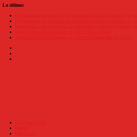
Saltar
Lo último:
al
El Ayuntamiento entrega 150 camisetas al Club Deportivo Se
contenido
El Ayuntamiento instalará una pantalla gigante en la Plaza de To
Mario Prieto sale reforzado de Campillos y lidera el Andaluz jú
Jesús Gómez continuará en el CD El Ejido Futsal
Ampliación de los horarios en la Piscina Municipal de Úbeda
CD Úbeda Viva
Fútbol
Fútbol Sala