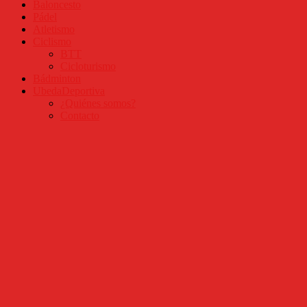
Baloncesto
Pádel
Atletismo
Ciclismo
BTT
Cicloturismo
Bádminton
UbedaDeportiva
¿Quiénes somos?
Contacto