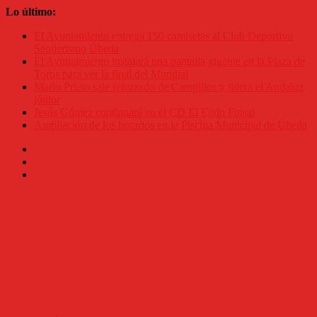
Saltar
Lo último:
al
El Ayuntamiento entrega 150 camisetas al Club Deportivo
contenido
Senderismo Úbeda
El Ayuntamiento instalará una pantalla gigante en la Plaza de
Toros para ver la final del Mundial
Mario Prieto sale reforzado de Campillos y lidera el Andaluz
júnior
Jesús Gómez continuará en el CD El Ejido Futsal
Ampliación de los horarios en la Piscina Municipal de Úbeda