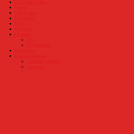
CD Úbeda Viva
Fútbol
Fútbol Sala
Baloncesto
Pádel
Atletismo
Ciclismo
BTT
Cicloturismo
Bádminton
UbedaDeportiva
¿Quiénes somos?
Contacto