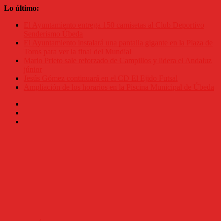
Saltar
Lo último:
al
El Ayuntamiento entrega 150 camisetas al Club Deportivo
contenido
Senderismo Úbeda
El Ayuntamiento instalará una pantalla gigante en la Plaza de
Toros para ver la final del Mundial
Mario Prieto sale reforzado de Campillos y lidera el Andaluz
júnior
Jesús Gómez continuará en el CD El Ejido Futsal
Ampliación de los horarios en la Piscina Municipal de Úbeda