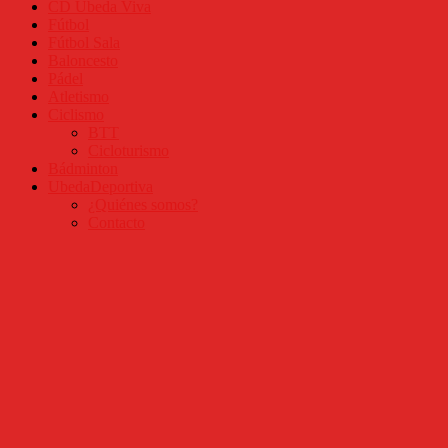
CD Úbeda Viva
Fútbol
Fútbol Sala
Baloncesto
Pádel
Atletismo
Ciclismo
BTT
Cicloturismo
Bádminton
UbedaDeportiva
¿Quiénes somos?
Contacto