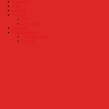
Baloncesto
Pádel
Atletismo
Ciclismo
BTT
Cicloturismo
Bádminton
UbedaDeportiva
¿Quiénes somos?
Contacto