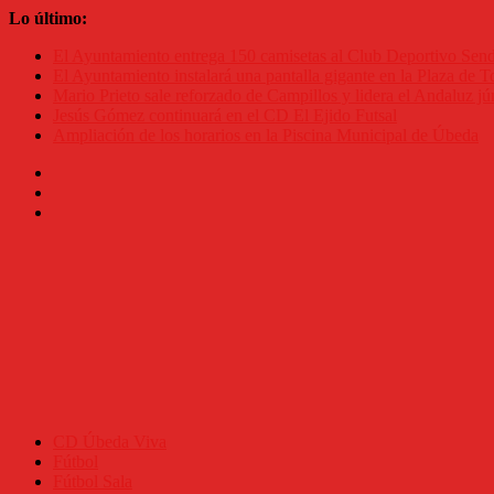
Saltar
Lo último:
al
El Ayuntamiento entrega 150 camisetas al Club Deportivo Se
contenido
El Ayuntamiento instalará una pantalla gigante en la Plaza de To
Mario Prieto sale reforzado de Campillos y lidera el Andaluz jú
Jesús Gómez continuará en el CD El Ejido Futsal
Ampliación de los horarios en la Piscina Municipal de Úbeda
CD Úbeda Viva
Fútbol
Fútbol Sala