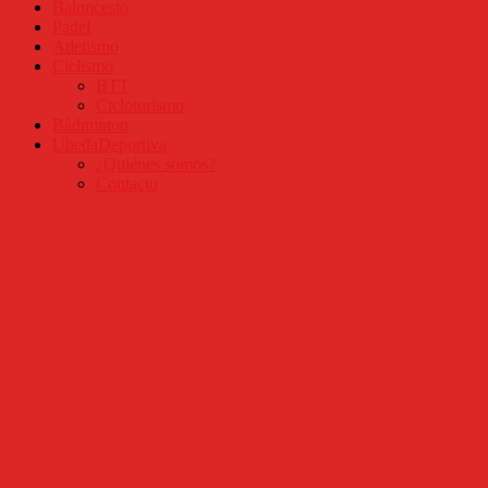
Baloncesto
Pádel
Atletismo
Ciclismo
BTT
Cicloturismo
Bádminton
UbedaDeportiva
¿Quiénes somos?
Contacto