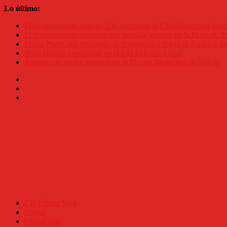
Saltar
Lo último:
al
El Ayuntamiento entrega 150 camisetas al Club Deportivo Se
contenido
El Ayuntamiento instalará una pantalla gigante en la Plaza de To
Mario Prieto sale reforzado de Campillos y lidera el Andaluz jú
Jesús Gómez continuará en el CD El Ejido Futsal
Ampliación de los horarios en la Piscina Municipal de Úbeda
CD Úbeda Viva
Fútbol
Fútbol Sala