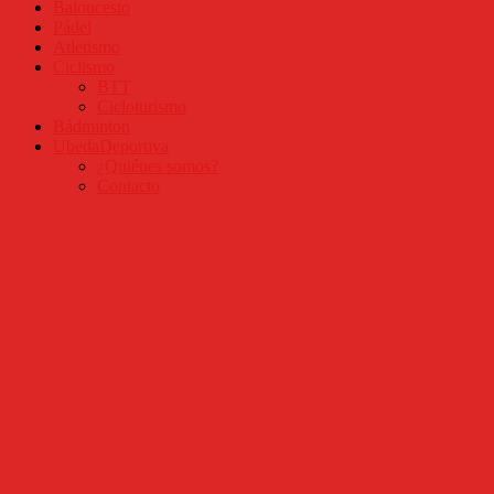
Baloncesto
Pádel
Atletismo
Ciclismo
BTT
Cicloturismo
Bádminton
UbedaDeportiva
¿Quiénes somos?
Contacto