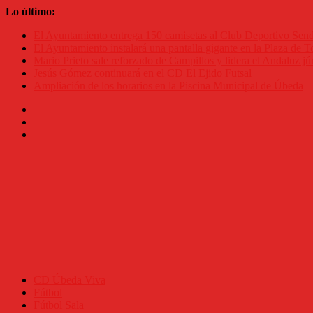
Saltar
Lo último:
al
El Ayuntamiento entrega 150 camisetas al Club Deportivo Se
contenido
El Ayuntamiento instalará una pantalla gigante en la Plaza de To
Mario Prieto sale reforzado de Campillos y lidera el Andaluz jú
Jesús Gómez continuará en el CD El Ejido Futsal
Ampliación de los horarios en la Piscina Municipal de Úbeda
CD Úbeda Viva
Fútbol
Fútbol Sala