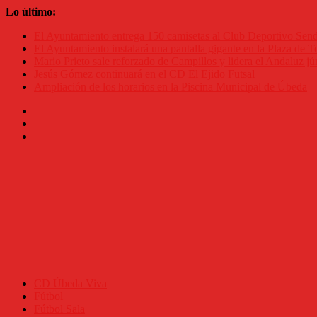
Saltar
Lo último:
al
El Ayuntamiento entrega 150 camisetas al Club Deportivo Se
contenido
El Ayuntamiento instalará una pantalla gigante en la Plaza de To
Mario Prieto sale reforzado de Campillos y lidera el Andaluz jú
Jesús Gómez continuará en el CD El Ejido Futsal
Ampliación de los horarios en la Piscina Municipal de Úbeda
CD Úbeda Viva
Fútbol
Fútbol Sala