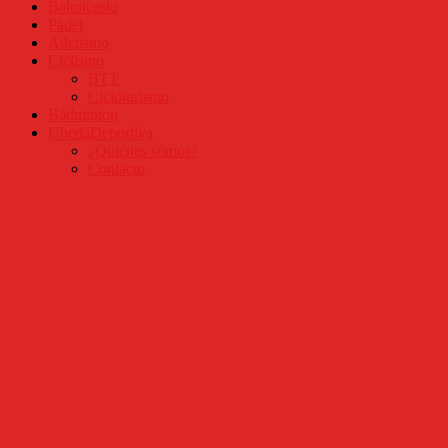
Baloncesto
Pádel
Atletismo
Ciclismo
BTT
Cicloturismo
Bádminton
UbedaDeportiva
¿Quiénes somos?
Contacto