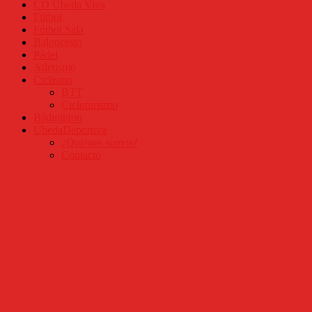
CD Úbeda Viva
Fútbol
Fútbol Sala
Baloncesto
Pádel
Atletismo
Ciclismo
BTT
Cicloturismo
Bádminton
UbedaDeportiva
¿Quiénes somos?
Contacto