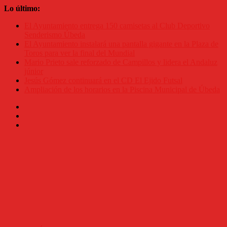
Saltar
Lo último:
al
El Ayuntamiento entrega 150 camisetas al Club Deportivo
contenido
Senderismo Úbeda
El Ayuntamiento instalará una pantalla gigante en la Plaza de
Toros para ver la final del Mundial
Mario Prieto sale reforzado de Campillos y lidera el Andaluz
júnior
Jesús Gómez continuará en el CD El Ejido Futsal
Ampliación de los horarios en la Piscina Municipal de Úbeda