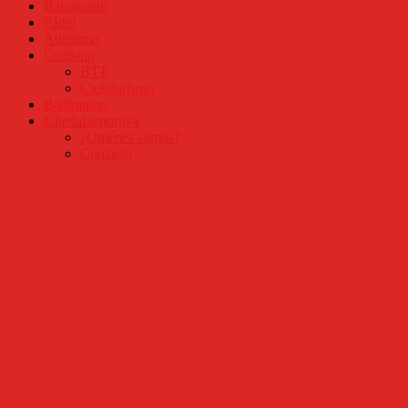
Baloncesto
Pádel
Atletismo
Ciclismo
BTT
Cicloturismo
Bádminton
UbedaDeportiva
¿Quiénes somos?
Contacto