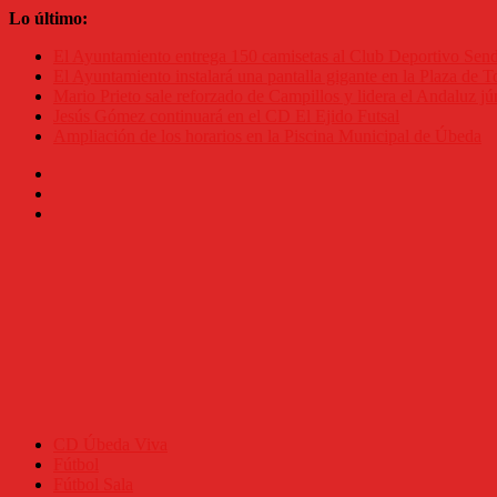
Saltar
Lo último:
al
El Ayuntamiento entrega 150 camisetas al Club Deportivo Se
contenido
El Ayuntamiento instalará una pantalla gigante en la Plaza de To
Mario Prieto sale reforzado de Campillos y lidera el Andaluz jú
Jesús Gómez continuará en el CD El Ejido Futsal
Ampliación de los horarios en la Piscina Municipal de Úbeda
CD Úbeda Viva
Fútbol
Fútbol Sala