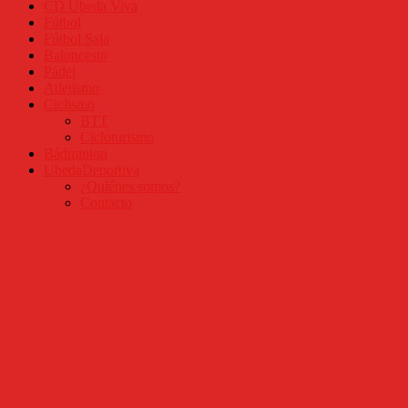
CD Úbeda Viva
Fútbol
Fútbol Sala
Baloncesto
Pádel
Atletismo
Ciclismo
BTT
Cicloturismo
Bádminton
UbedaDeportiva
¿Quiénes somos?
Contacto