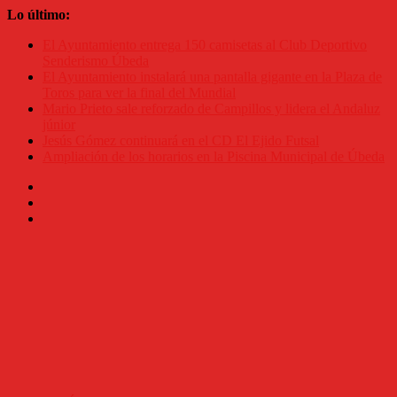
Saltar
Lo último:
al
El Ayuntamiento entrega 150 camisetas al Club Deportivo
contenido
Senderismo Úbeda
El Ayuntamiento instalará una pantalla gigante en la Plaza de
Toros para ver la final del Mundial
Mario Prieto sale reforzado de Campillos y lidera el Andaluz
júnior
Jesús Gómez continuará en el CD El Ejido Futsal
Ampliación de los horarios en la Piscina Municipal de Úbeda