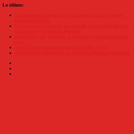
Saltar
Lo último:
al
El Ayuntamiento entrega 150 camisetas al Club Deportivo
contenido
Senderismo Úbeda
El Ayuntamiento instalará una pantalla gigante en la Plaza de
Toros para ver la final del Mundial
Mario Prieto sale reforzado de Campillos y lidera el Andaluz
júnior
Jesús Gómez continuará en el CD El Ejido Futsal
Ampliación de los horarios en la Piscina Municipal de Úbeda