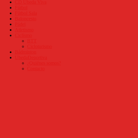
CD Úbeda Viva
Fútbol
Fútbol Sala
Baloncesto
Pádel
Atletismo
Ciclismo
BTT
Cicloturismo
Bádminton
UbedaDeportiva
¿Quiénes somos?
Contacto