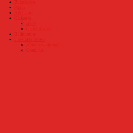
Baloncesto
Pádel
Atletismo
Ciclismo
BTT
Cicloturismo
Bádminton
UbedaDeportiva
¿Quiénes somos?
Contacto