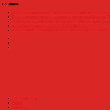
Saltar
Lo último:
al
El Ayuntamiento entrega 150 camisetas al Club Deportivo Se
contenido
El Ayuntamiento instalará una pantalla gigante en la Plaza de To
Mario Prieto sale reforzado de Campillos y lidera el Andaluz jú
Jesús Gómez continuará en el CD El Ejido Futsal
Ampliación de los horarios en la Piscina Municipal de Úbeda
CD Úbeda Viva
Fútbol
Fútbol Sala